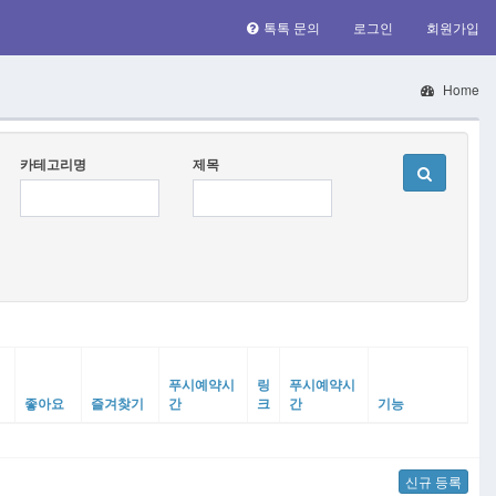
톡톡 문의
로그인
회원가입
Home
카테고리명
제목
푸시예약시
링
푸시예약시
좋아요
즐겨찾기
간
크
간
기능
신규 등록