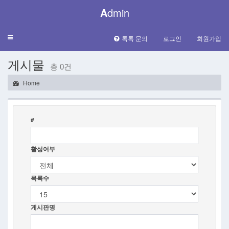
A
dmin
Toggle
톡톡 문의
로그인
회원가입
navigation
게시물
총 0건
Home
#
활성여부
목록수
게시판명