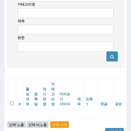
카테고리명
제목
본문
카
활
게
테
성
등
시
고
미리보
여
록
판
리
기
제
조회
#
부
일
명
명
이미지
목
↑
댓글
공유