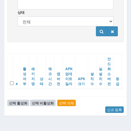
상태
안
드
활
패
체
APK
실
최
성
키
크
앱
업데
설
설
소
제
여
지
상
시
버
이트
APK
치
치
버
등
공
#
부
명
태
간
전
일자
크기
수
수
전
급
사
신규 등록