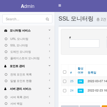
A
dmin
Toggle
navigation
SSL 모니터링
총 2건
모니터링 서비스
#
URL 모니터링
SSL 모니터링
도메인 모니터링
플레이스토어 모니터링
포인트 관리
활성
#
여부
등록일
전체 포인트 목록
일별 포인트 현황
25
2022-03-07 14
ON
서버 관리 서비스
24
2022-02-23 16
ON
서버 목록 관리
서버 백업