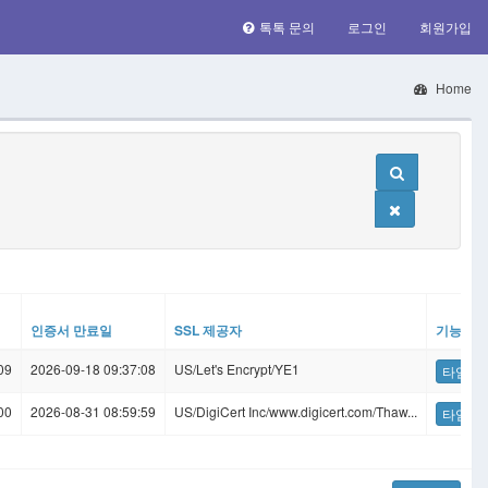
톡톡 문의
로그인
회원가입
Home
인증서 만료일
SSL 제공자
기능
09
2026-09-18 09:37:08
US/Let's Encrypt/YE1
타임라
00
2026-08-31 08:59:59
US/DigiCert Inc/www.digicert.com/Thaw...
타임라