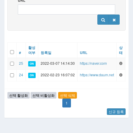
URL
활성
상
#
여부
등록일
URL
태
체
25
2022-03-07 14:14:30
https://naver.com
🟢
20
ON
24
2022-02-23 16:07:02
https://www.daum.net
🟢
20
ON
1
신규 등록