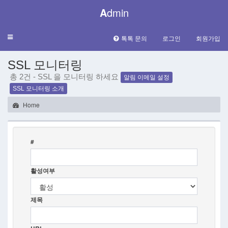
A
dmin
Toggle
톡톡 문의
로그인
회원가입
navigation
SSL 모니터링
총 2건 - SSL 을 모니터링 하세요
알림 이메일 설정
SSL 모니터링 소개
Home
#
활성여부
제목