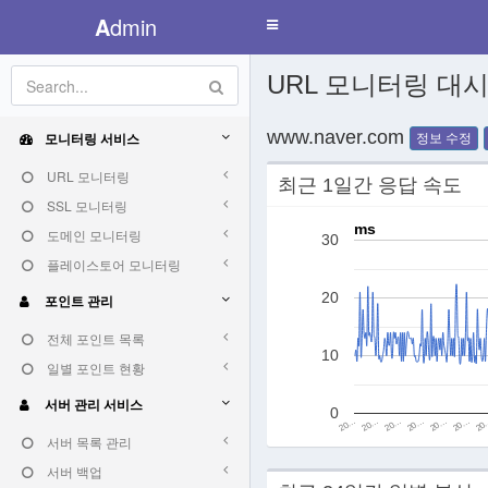
A
dmin
Toggle
navigation
URL 모니터링 대
www.naver.com
모니터링 서비스
정보 수정
URL 모니터링
최근 1일간 응답 속도
SSL 모니터링
ms
도메인 모니터링
30
플레이스토어 모니터링
20
포인트 관리
전체 포인트 목록
10
일별 포인트 현황
서버 관리 서비스
0
20…
20…
20
20…
20…
20…
20…
서버 목록 관리
서버 백업