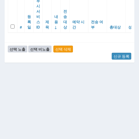
푸
시
서
전
등
비
내
송
록
스
제
용
대
예약 시
전송 여
#
일
ID
목
↓
상
간
부
총대상
성공
신규 등록