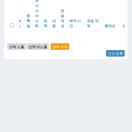
푸
시
서
전
등
비
송
#
록
스
제
내
대
예약 시
전송 여
↓
일
ID
목
용
상
간
부
총대상
성공
신규 등록