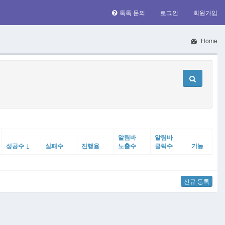
톡톡 문의
로그인
회원가입
Home
알림바
알림바
성공수 ↓
실패수
진행율
노출수
클릭수
기능
신규 등록