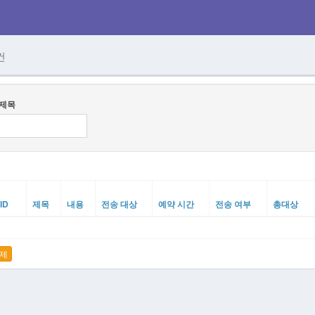
건
제목
ID
제목
내용
전송 대상
예약 시간
전송 여부
총대상