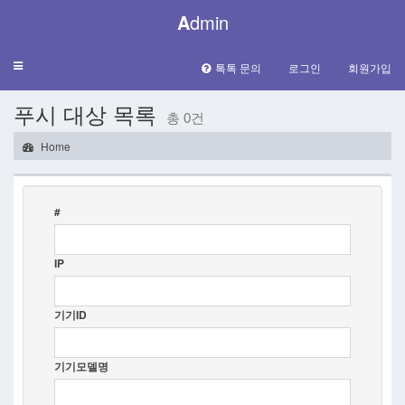
A
dmin
Toggle
톡톡 문의
로그인
회원가입
navigation
푸시 대상 목록
총 0건
Home
#
IP
기기ID
기기모델명