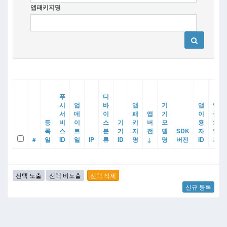
앱패키지명
푸
디
시
업
바
앱
기
앱
앱
서
데
이
패
앱
기
이
설
등
비
이
스
기
키
버
모
용
치
록
스
트
분
기
지
전
델
SDK
자
일
#
일
ID
일
IP
류
ID
명
↓
명
버전
ID
자
신규 등록