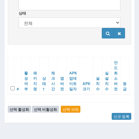
상태
안
드
활
패
체
APK
실
최
성
키
상
크
앱
업데
설
설
소
제
여
지
태
시
버
이트
APK
치
치
버
등
공
#
부
명
↑
간
전
일자
크기
수
수
전
급
사
신규 등록